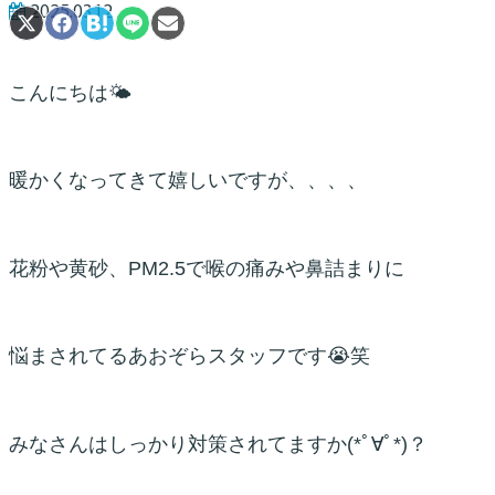
2025.03.12
S
S
S
S
S
h
h
h
h
h
a
a
a
a
a
r
r
r
r
r
こんにちは🌤
e
e
e
e
e
o
o
o
o
o
n
n
n
n
n
X
F
H
L
E
(
a
a
I
m
暖かくなってきて嬉しいですが、、、、
T
c
t
N
a
w
e
e
E
i
i
b
n
l
t
o
a
t
o
花粉や黄砂、PM2.5で喉の痛みや鼻詰まり
に
e
k
r
)
悩まされてるあおぞらスタッフです😭笑
みなさんはしっかり対策されてますか(*ﾟ∀ﾟ*)？